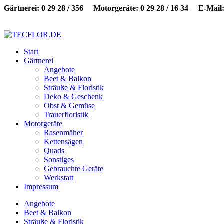
Gärtnerei: 0 29 28 / 356
Motorgeräte: 0 29 28 / 16 34
E-Mail
Start
Gärtnerei
Angebote
Beet & Balkon
Sträuße & Floristik
Deko & Geschenk
Obst & Gemüse
Trauerfloristik
Motorgeräte
Rasenmäher
Kettensägen
Quads
Sonstiges
Gebrauchte Geräte
Werkstatt
Impressum
Angebote
Beet & Balkon
Sträuße & Floristik